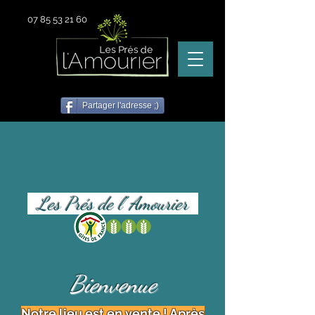
07 85 53 21 60
Partager l'adresse ;)
Les Prés de l' Amourier
Bienvenue
Notre lieu est en vente ! Après