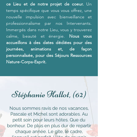
ce Lieu et de notre projet de coeur.
Un
temps spécifique que vous vous offrez, une
nouvelle impulsion avec bienveillance et
professionnalisme par nos Intervenants.
Immergés dans notre Lieu, vous y trouverez
calme, beauté et énergie.
Nous vous
accueillons à des dates dédiées pour des
journées, animations et, de façon
personnalisée, pour des Séjours Ressources
Nature-Corps-Esprit.
Stéphanie
Hallot
, (62)
Nous sommes ravis de nos vacances,
Pascale et Michel sont adorables. Au
petit soin pour leurs hôtes. Que du
bonheur. De plus en plus dur de repartir
chaque année. Le gite, le cadre,