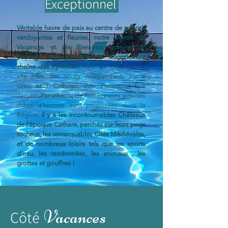
Exceptionnel
Véritable havre de paix au centre de prairies
verdoyantes et fleuries, notre Centre de
Vacances et de Bien-être domine un
paysage atypique avec la majestueuse
chaîne des Pyrénées.
Pour les vacances, le
site offre des accès indépendants sur 2
Gîtes et 1 Cottage, avec Piscine et Spa
Jacuzzi. Par ailleurs, de nombreuses activités
riches d’histoire sont proposées dans la
Région.
Il y a les incontournables Châteaux
de l’époque Cathare, perchés sur leurs pogs
rocheux, les remarquables Cités Médiévales,
et de nombreux loisirs tels que les sports
d’eau, les randonnées, les animaux , les
grottes et gouffres !
Vacanc
es
Côté