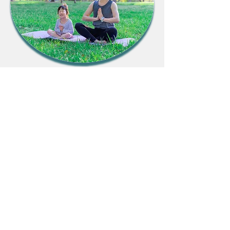
Méditation
« Être là , pour soi ». La méditation est une
pratique simple et à la portée de
tous.
L’accompagnement favorise la
concentration et le centrage sur soi, invitant
le brouhaha et les ruminations intérieurs à
se calmer. La pratique de la méditation
consiste avant tout à s'entraîner à maintenir
son attention et à apprendre à ne plus se
laisser emporter par les pensées qui
surgissent sans arrêt.
C’est un rendez-vous avec la vie, un instant
avec soi, de façon tendre et douce lors
duquel il est possible de toucher et
ressentir sa véritable nature illimitée.
Le Maître Zen Thich Nhat Hanh appelle ce
processus : « Toucher la Vie ».
Offrez-vous
cette parenthèse silencieuse ressemblant à