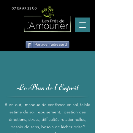
07 85 53 21 60
Partager l'adresse ;)
Le Plus de l'Esprit
Burn-out, manque de confiance en soi, faible
estime de soi, épuisement, gestion des
émotions, stress, difficultés relationnelles,
besoin de sens, besoin de lâcher prise?